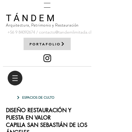
T Á N D E M
Arquitectura, Patrimonio y Restauración
+56 9
84092674
/
contacto@tandemlimitada.cl
PORTAFOLIO
ESPACIOS DE CULTO
DISEÑO RESTAURACIÓN Y
PUESTA EN VALOR
CAPILLA SAN SEBASTIÁN DE LOS