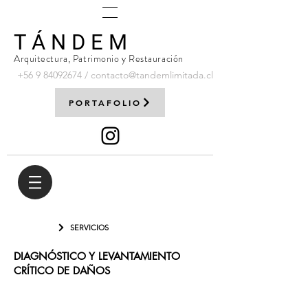
T Á N D E M
Arquitectura, Patrimonio y Restauración
+56 9
84092674
/
contacto@tandemlimitada.cl
PORTAFOLIO
SERVICIOS
DIAGNÓSTICO Y LEVANTAMIENTO
CRÍTICO DE DAÑOS