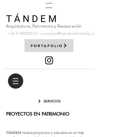
T Á N D E M
Arquitectura, Patrimonio y Restauración
+56 9
84092674
/
contacto@tandemlimitada.cl
PORTAFOLIO
SERVICIOS
PROYECTOS EN PATRIMONIO
TÁNDEM
realiza proyectos y estudios en el más