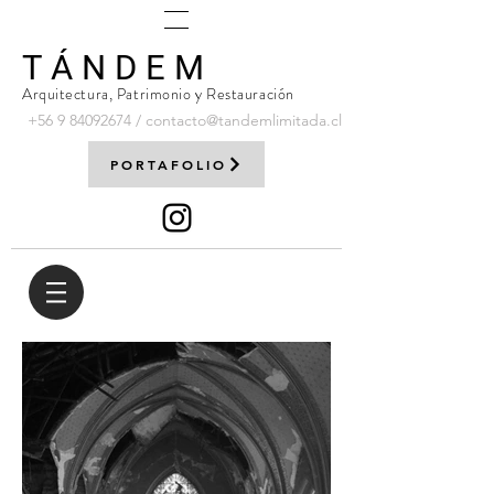
T Á N D E M
Arquitectura, Patrimonio y Restauración
+56 9
84092674
/
contacto@tandemlimitada.cl
PORTAFOLIO