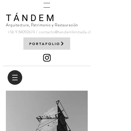
T Á N D E M
Arquitectura, Patrimonio y Restauración
+56 9
84092674
/
contacto@tandemlimitada.cl
PORTAFOLIO