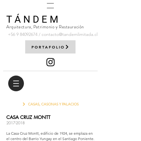
T Á N D E M
Arquitectura, Patrimonio y Restauración
+56 9
84092674
/
contacto@tandemlimitada.cl
PORTAFOLIO
CASAS, CASONAS Y PALACIOS
CASA CRUZ MONTT
2017-2018
La Casa Cruz Montt, edificio de 1924, se emplaza en
el centro del Barrio Yungay en el Santiago Poniente.