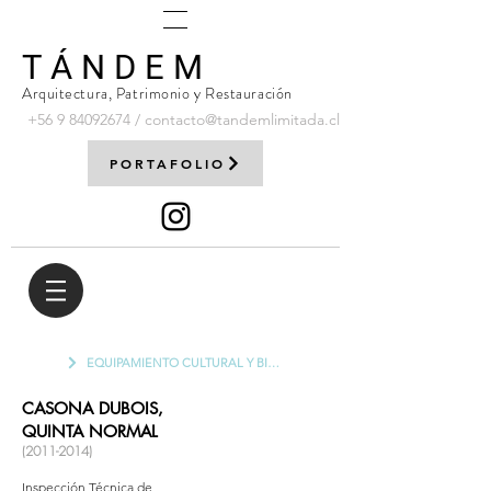
T Á N D E M
Arquitectura, Patrimonio y Restauración
+56 9
84092674
/
contacto@tandemlimitada.cl
PORTAFOLIO
EQUIPAMIENTO CULTURAL Y BIBLIOTECAS
CASONA DUBOIS,
QUINTA NORMAL
(2011-2014)
Inspección Técnica de