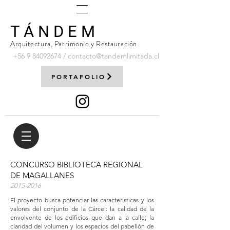
T Á N D E M
Arquitectura, Patrimonio y Restauración
+56 9
84092674
/
contacto@tandemlimitada.cl
PORTAFOLIO
CONCURSO BIBLIOTECA REGIONAL
DE MAGALLANES
2015-2016
El proyecto busca potenciar las características y los
valores del conjunto de la Cárcel: la calidad de la
envolvente de los edificios que dan a la calle; la
claridad del volumen y los espacios del pabellón de