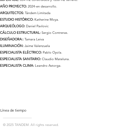
AÑO PROYECTO:
2024-en desarrollo.
ARQUITECTOS:
Tándem Limitada
ESTUDIO HISTÓRICO:
Katherine Moya.
ARQUEÓLOGO:
Daniel Pavlovic
CÁLCULO ESTRUCTURAL:
Sergio Contreras.
DISEÑADORA::
Tamara Leiva
ILUMINACIÓN:
Jaime Valenzuela
ESPECIALISTA ELÉCTRICO:
Pablo Oyola.
ESPECIALISTA SANITARIO:
Claudio Mateluna.
ESPECIALISTA CLIMA:
Leandro Astorga.
Línea de tiempo
© 2025 TANDEM. All rights reserved.