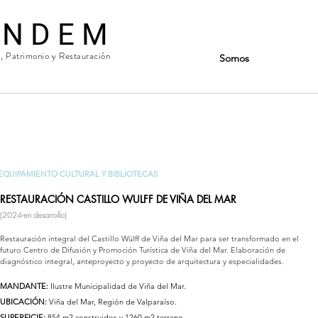
 N D E M
a, Patrimonio y Restauración
Somos
EQUIPAMIENTO CULTURAL Y BIBLIOTECAS
RESTAURACIÓN CASTILLO WULFF DE VIÑA DEL MAR
(2024-en desarrollo)
Restauración integral del Castillo Wülff de Viña del Mar para ser transformado en el
futuro Centro de Difusión y Promoción Turística de Viña del Mar. Elaboración de
diagnóstico integral, anteproyecto y proyecto de arquitectura y especialidades.
MANDANTE:
Ilustre Municipalidad de Viña del Mar.
UBICACIÓN:
Viña del Mar, Región de Valparaíso.
SUPERFICIE:
854 m2 construidos y 1260 m2 terreno.