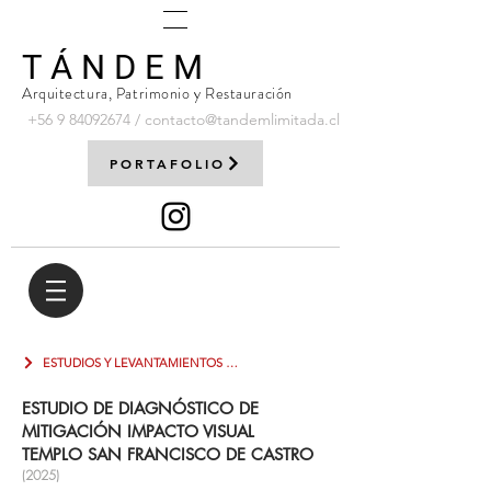
T Á N D E M
Arquitectura, Patrimonio y Restauración
+56 9
84092674
/
contacto@tandemlimitada.cl
PORTAFOLIO
ESTUDIOS Y LEVANTAMIENTOS DE INFORMACIÓN
ESTUDIO DE DIAGNÓSTICO DE
MITIGACIÓN IMPACTO VISUAL
TEMPLO SAN FRANCISCO DE CASTRO
(2025)