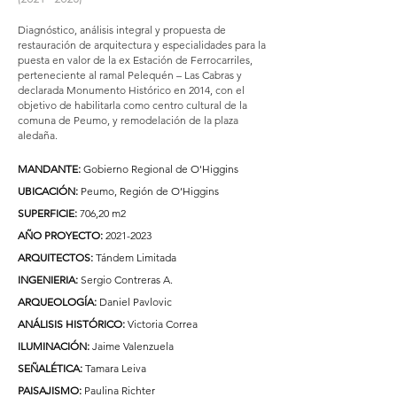
Diagnóstico, análisis integral y propuesta de
restauración de arquitectura y especialidades para la
puesta en valor de la ex Estación de Ferrocarriles,
perteneciente al ramal Pelequén – Las Cabras y
declarada Monumento Histórico en 2014, con el
objetivo de habilitarla como centro cultural de la
comuna de Peumo, y remodelación de la plaza
aledaña.
MANDANTE:
Gobierno Regional de O'Higgins
UBICACIÓN:
Peumo, Región de O’Higgins
SUPERFICIE:
706,20 m2
AÑO PROYECTO:
2021-2023
ARQUITECTOS:
Tándem Limitada
INGENIERIA:
Sergio Contreras A.
ARQUEOLOGÍA:
Daniel Pavlovic
ANÁLISIS HISTÓRICO:
Victoria Correa
ILUMINACIÓN:
Jaime Valenzuela
SEÑALÉTICA:
Tamara Leiva
PAISAJISMO:
Paulina Richter