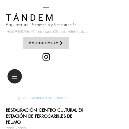
T Á N D E M
Arquitectura, Patrimonio y Restauración
+56 9
84092674
/
contacto@tandemlimitada.cl
PORTAFOLIO
EQUIPAMIENTO CULTURAL Y BIBLIOTECAS
RESTAURACIÓN CENTRO CULTURAL EX
ESTACIÓN DE FERROCARRILES DE
PEUMO
(2021 - 2023)