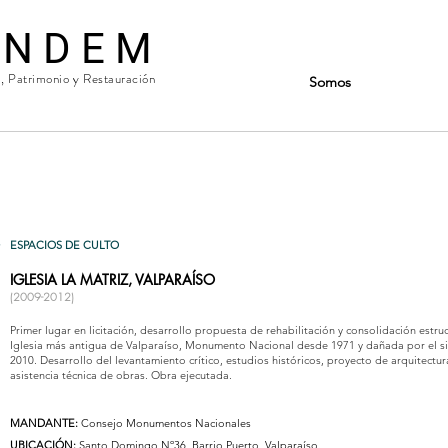
 N D E M
a, Patrimonio y Restauración
Somos
ESPACIOS DE CULTO
IGLESIA LA MATRIZ, VALPARAÍSO
(2009-2012)
Primer lugar en licitación, desarrollo propuesta de rehabilitación y consolidación estruc
Iglesia más antigua de Valparaíso, Monumento Nacional desde 1971 y dañada por el s
2010. ​
Desarrollo del levantamiento crítico, estudios históricos, proyecto de arquitectur
asistencia técnica de obras.
Obra ejecutada.
MANDANTE:
Consejo Monumentos Nacionales
UBICACIÓN:
Santo Domingo Nº36, Barrio Puerto, Valparaíso.