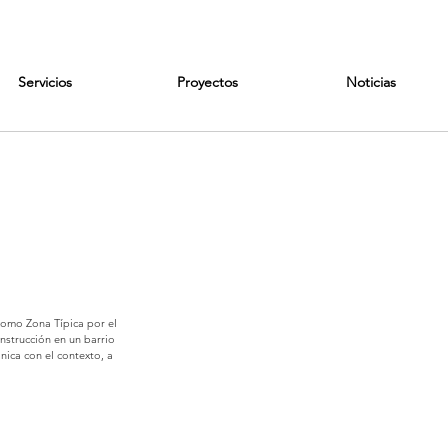
Servicios
Proyectos
Noticias
como Zona Típica por el
nstrucción en un barrio
ica con el contexto, a