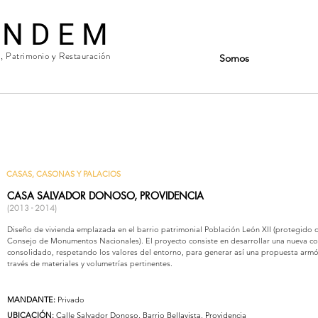
 N D E M
a, Patrimonio y Restauración
Somos
CASAS, CASONAS Y PALACIOS
CASA SALVADOR DONOSO, PROVIDENCIA
(2013 - 2014)
Diseño de vivienda emplazada en el barrio patrimonial Población León XII (protegido 
Consejo de Monumentos Nacionales). El proyecto consiste en desarrollar una nueva co
consolidado, respetando los valores del entorno, para generar así una propuesta armón
través de materiales y volumetrías pertinentes.
MANDANTE:
Privado
UBICACIÓN:
Calle Salvador Donoso, Barrio Bellavista, Providencia