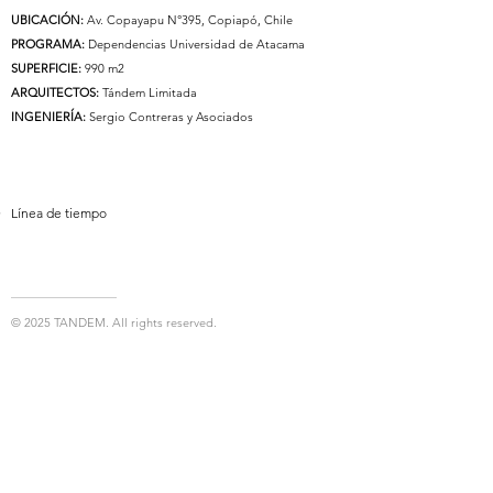
UBICACIÓN:
Av. Copayapu N°395, Copiapó, Chile
PROGRAMA:
Dependencias Universidad de Atacama
SUPERFICIE:
990 m2
ARQUITECTOS:
Tándem Limitada
INGENIERÍA:
Sergio Contreras y Asociados
Línea de tiempo
© 2025 TANDEM. All rights reserved.