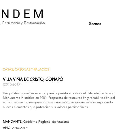
 N D E M
a, Patrimonio y Restauración
Somos
CASAS, CASONAS Y PALACIOS
VILLA VIÑA DE CRISTO, COPIAPÓ
(2016-2017)
Diagnóstico y análisis integral para la puesta en valor del Palacete declarado
Monumento Histórico en 1981. Propuesta de restauración y rehabilitación del
edificio existente, recuperando sus características originales e incorporando
nuevos elementos que potencien sus valores patrimoniales.
MANDANTE:
Gobierno Regional de Atacama
AÑO:
2016-2017